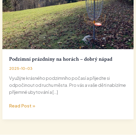
Podzimní prázdniny na horách – dobrý nápad
2025-10-03
Využijte krásného podzimního počasí a přijedte si
odpočinout od ruchu města. Pro vás a vaše děti nabízíme
příjemné ubytování a […]
Podzimní
Read Post »
prázdniny
na
horách
–